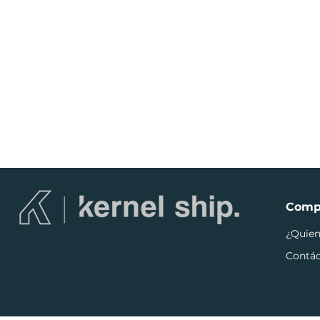
Comp
¿Quie
Contá