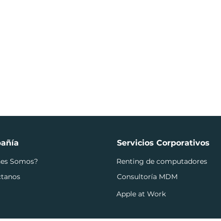
añía
Servicios Corporativos
nes Somos?
Renting de computadores
ctanos
Consultoría MDM
Apple at Work