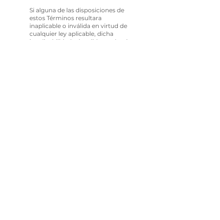
Si alguna de las disposiciones de
estos Términos resultara
inaplicable o inválida en virtud de
cualquier ley aplicable, dicha
inaplicabilidad o invalidez no hará
que estos Términos resulten
inaplicables o inválidos en su
conjunto, y dichas disposiciones
se eliminarán sin que ello afecte a
las disposiciones restantes aquí
incluidas.
Modificación de los Términos
Kernel Ship está autorizado a
revisar estos Términos en
cualquier momento que lo
considere oportuno, y al utilizar
este Sitio Web se espera que
usted revise dichos Términos de
forma periódica para asegurarse
de que comprende todos los
términos y condiciones que rigen
el uso de este Sitio Web.
Cesión