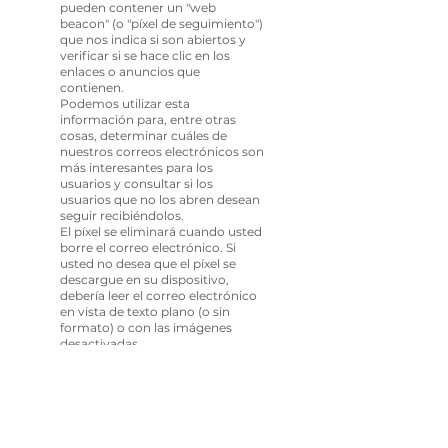
pueden contener un "web
beacon" (o "píxel de seguimiento")
que nos indica si son abiertos y
verificar si se hace clic en los
enlaces o anuncios que
contienen.
Podemos utilizar esta
información para, entre otras
cosas, determinar cuáles de
nuestros correos electrónicos son
más interesantes para los
usuarios y consultar si los
usuarios que no los abren desean
seguir recibiéndolos.
El píxel se eliminará cuando usted
borre el correo electrónico. Si
usted no desea que el píxel se
descargue en su dispositivo,
debería leer el correo electrónico
en vista de texto plano (o sin
formato) o con las imágenes
desactivadas.
¿Cuáles son sus opciones de
cookies?
Si no le gusta la idea de las